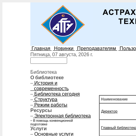
Главная
Новинки
Преподавателям
Пользо
Пятница, 07 августа, 2026 г.
Библиотека
О библиотеке
–
История и
современность
–
Библиотека сегодня
–
Структура
Наименование
–
Режим работы
Ресурсы
Директор
–
Электронная библиотека
– В помощь конвенционной
подготовке
Главный библиотек
Услуги
–
Основные услуги