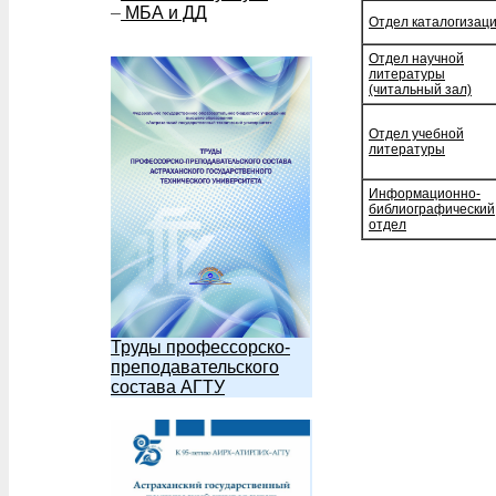
–
МБА и ДД
Отдел каталогизац
Отдел научной
литературы
(читальный зал)
Отдел учебной
литературы
Информационно-
библиографический
отдел
Труды профессорско-
преподавательского
состава АГТУ