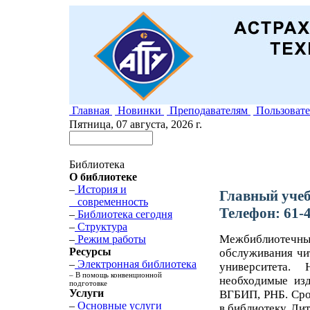
Главная
Новинки
Преподавателям
Пользоват
Пятница, 07 августа, 2026 г.
Библиотека
О библиотеке
–
История и
Главный учеб
современность
Телефон: 61-4
–
Библиотека сегодня
–
Структура
Межбиблиотеч
–
Режим работы
Ресурсы
обслуживания чи
–
Электронная библиотека
университета.
– В помощь конвенционной
необходимые из
подготовке
Услуги
ВГБИП, РНБ. Срок
–
Основные услуги
в библиотеку. Ли